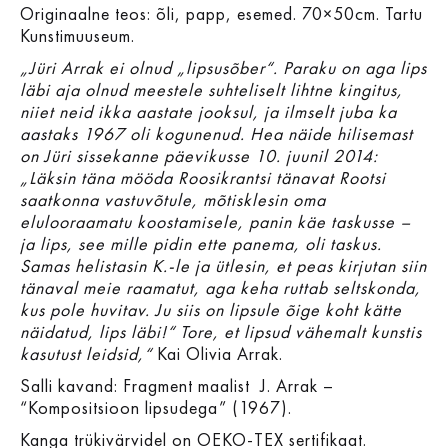
Originaalne teos: õli, papp, esemed. 70×50cm. Tartu
Kunstimuuseum.
„Jüri Arrak ei olnud „lipsusõber“. Paraku on aga lips
läbi aja olnud meestele suhteliselt lihtne kingitus,
niiet neid ikka aastate jooksul, ja ilmselt juba ka
aastaks 1967 oli kogunenud. Hea näide hilisemast
on Jüri sissekanne päevikusse 10. juunil 2014:
„Läksin täna mööda Roosikrantsi tänavat Rootsi
saatkonna vastuvõtule, mõtisklesin oma
elulooraamatu koostamisele, panin käe taskusse –
ja lips, see mille pidin ette panema, oli taskus.
Samas helistasin K.-le ja ütlesin, et peas kirjutan siin
tänaval meie raamatut, aga keha ruttab seltskonda,
kus pole huvitav. Ju siis on lipsule õige koht kätte
näidatud, lips läbi!“ Tore, et lipsud vähemalt kunstis
kasutust leidsid,“
Kai Olivia Arrak.
Salli kavand: Fragment maalist J. Arrak –
“Kompositsioon lipsudega” (1967).
Kanga trükivärvidel on OEKO-TEX sertifikaat.