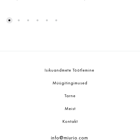
ADD
ADD
TO
TO
WISHLIST
WISH
Isikuandmete Töötlemine
Müügitingimused
Tarne
Meist
Kontakt
info@miurio.com