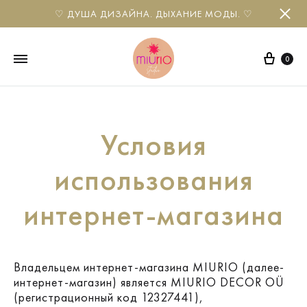
♡ ДУША ДИЗАЙНА. ДЫХАНИЕ МОДЫ. ♡
0
Miurio
MIURIO
Design
design
Studio
studio
Условия
website
and
использования
e-
shop
интернет-магазина
Владельцем интернет-магазина MIURIO (далее-
интернет-магазин) является MIURIO DECOR OÜ
(регистрационный код 12327441),